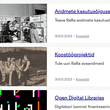
Andmete kasutusõigus
Teave RaRa andmete kasutusõ
30.03.2023
Koostöö
Koostööprojektid
Tule uuri RaRa avaandmeid
30.03.2023
Koostöö
Open Digital Libraries
Digilabori loomist finantseeri