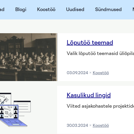
ad
Blogi
Koostöö
Uudised
Sündmused
Lõputöö teemad
Valik lõputöö teemasid üliõpil
03.09.2024
Koostöö
Kasulikud lingid
Viited asjakohastele projektide
30.03.2024
Koostöö