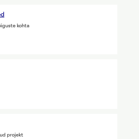
ed
iguste kohta
nud projekt