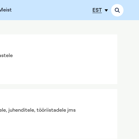
Meist
EST
astele
le, juhenditele, tööriistadele jms