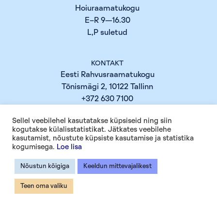
Hoiuraamatukogu
E–R 9—16.30
L,P suletud
KONTAKT
Eesti Rahvusraamatukogu
Tõnismägi 2, 10122 Tallinn
+372 630 7100
info@rara.ee
Sellel veebilehel kasutatakse küpsiseid ning siin
rara.ee
kogutakse külalisstatistikat. Jätkates veebilehe
kasutamist, nõustute küpsiste kasutamise ja statistika
kogumisega.
Loe lisa
INFO
Küpsiste info
Nõustun kõigiga
Keeldun mittevajalikest
Teen oma valiku