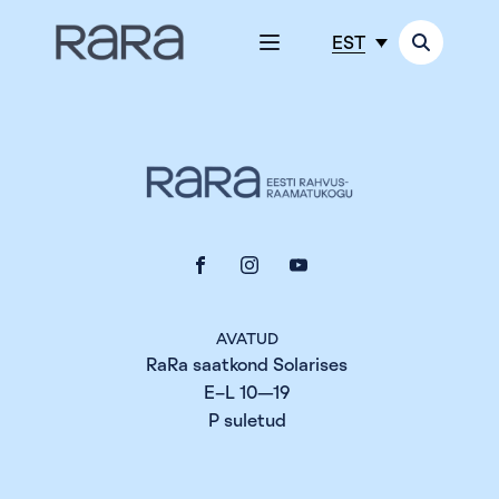
EST
AVATUD
RaRa saatkond Solarises
E–L 10—19
P suletud