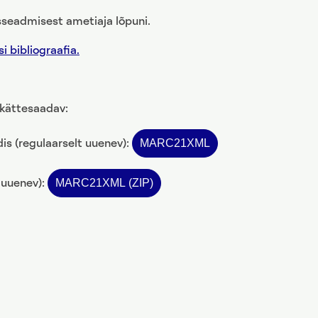
sseadmisest ametiaja lõpuni.
i bibliograafia.
 kättesaadav:
MARC21XML
 (regulaarselt uuenev):
MARC21XML (ZIP)
 uuenev):