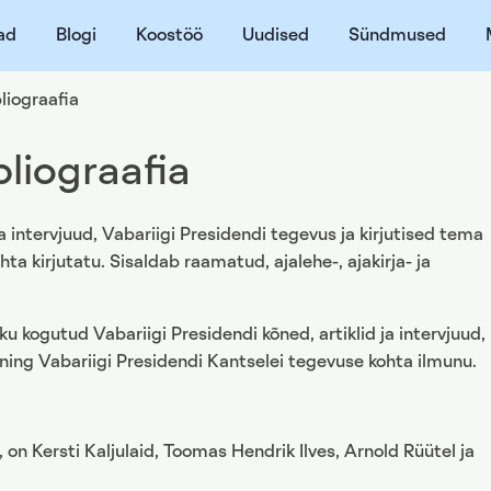
ad
Blogi
Koostöö
Uudised
Sündmused
liograafia
bliograafia
 intervjuud, Vabariigi Presidendi tegevus ja kirjutised tema
ta kirjutatu. Sisaldab raamatud, ajalehe-, ajakirja- ja
u kogutud Vabariigi Presidendi kõned, artiklid ja intervjuud,
 ning Vabariigi Presidendi Kantselei tegevuse kohta ilmunu.
 on Kersti Kaljulaid, Toomas Hendrik Ilves, Arnold Rüütel ja