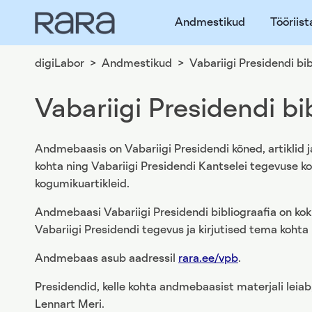
Andmestikud
Tööriist
digiLabor
>
Andmestikud
>
Vabariigi Presidendi bib
Vabariigi Presidendi bi
Andmebaasis on Vabariigi Presidendi kõned, artiklid ja
kohta ning Vabariigi Presidendi Kantselei tegevuse koh
kogumikuartikleid.
Andmebaasi Vabariigi Presidendi bibliograafia on kokk
Vabariigi Presidendi tegevus ja kirjutised tema kohta
Andmebaas asub aadressil
rara.ee/vpb
.
Presidendid, kelle kohta andmebaasist materjali leiab,
Lennart Meri.