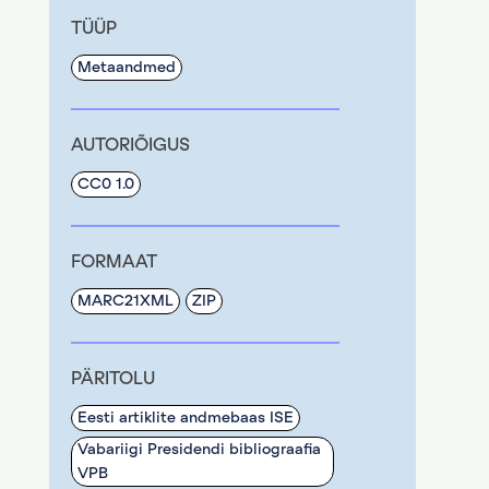
TÜÜP
Metaandmed
AUTORIÕIGUS
CC0 1.0
FORMAAT
MARC21XML
ZIP
PÄRITOLU
Eesti artiklite andmebaas ISE
Vabariigi Presidendi bibliograafia
VPB