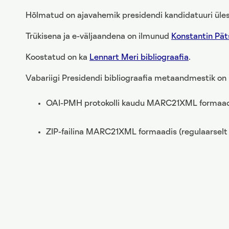
Hõlmatud on ajavahemik presidendi kandidatuuri üle
Trükisena ja e-väljaandena on ilmunud
Konstantin Päts
Koostatud on ka
Lennart Meri bibliograafia
.
Vabariigi Presidendi bibliograafia metaandmestik on
OAI-PMH protokolli kaudu MARC21XML formaadis
ZIP-failina MARC21XML formaadis (regulaarselt