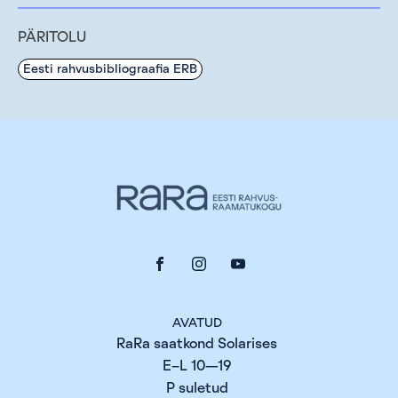
PÄRITOLU
Eesti rahvusbibliograafia ERB
AVATUD
RaRa saatkond Solarises
E–L 10—19
P suletud