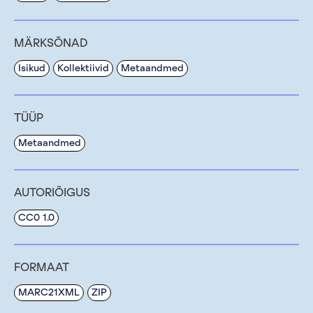
MÄRKSÕNAD
Isikud
Kollektiivid
Metaandmed
TÜÜP
Metaandmed
AUTORIÕIGUS
CC0 1.0
FORMAAT
MARC21XML
ZIP