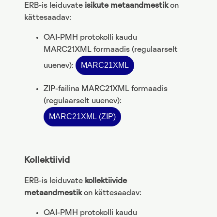
ERB-is leiduvate
isikute metaandmestik
on
kättesaadav:
OAI-PMH protokolli kaudu
MARC21XML formaadis (regulaarselt
MARC21XML
uuenev):
ZIP-failina MARC21XML formaadis
(regulaarselt uuenev):
MARC21XML (ZIP)
Kollektiivid
ERB-is leiduvate
kollektiivide
metaandmestik
on kättesaadav:
OAI-PMH protokolli kaudu