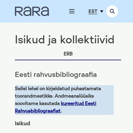
EST
Isikud ja kollektiivid
ERB
Eesti rahvusbibliograafia
Sellel lehel on kirjeldatud puhastamata
toorandmestikke. Andmeanalüüsiks
soovitame kasutada
kureeritud Eesti
Rahvusbibliograafiat
.
Isikud