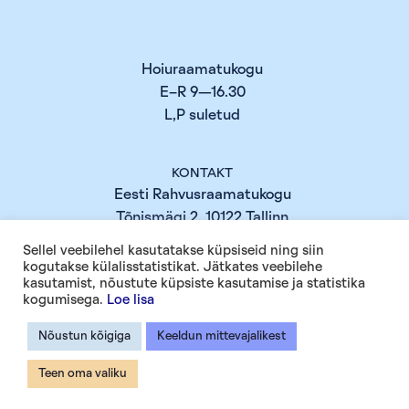
Hoiuraamatukogu
E–R 9—16.30
L,P suletud
KONTAKT
Eesti Rahvusraamatukogu
Tõnismägi 2, 10122 Tallinn
+372 630 7100
Sellel veebilehel kasutatakse küpsiseid ning siin
info@rara.ee
kogutakse külalisstatistikat. Jätkates veebilehe
kasutamist, nõustute küpsiste kasutamise ja statistika
rara.ee
kogumisega.
Loe lisa
Nõustun kõigiga
Keeldun mittevajalikest
INFO
Küpsiste info
Teen oma valiku